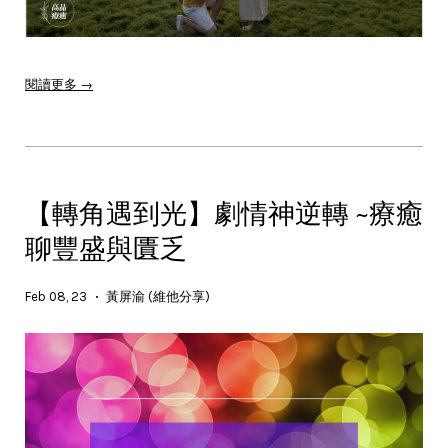
閱讀更多 →
【轉角遇到光】劇情神逆轉 ~療癒
聊豐盛與匱乏
Feb 08, 23
黃屏渝 (維他分享)
•