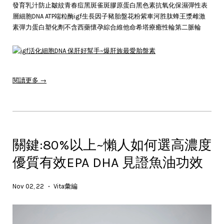
發育乳汁防止皺紋青春痘黑斑雀斑膠原蛋白黑色素抗氧化保濕彈性表
層細胞DNA ATP端粒酶igf生長因子豬胎盤花粉紫車河胜肽蜂王漿雌激
素彈力蛋白塑化劑不含西藥懷孕綜合維他命希塔療癒性輪第二脈輪
閱讀更多 →
關鍵:80%以上~懶人如何選高濃度
優質有效EPA DHA 見證魚油功效
Nov 02, 22
Vita彙編
•