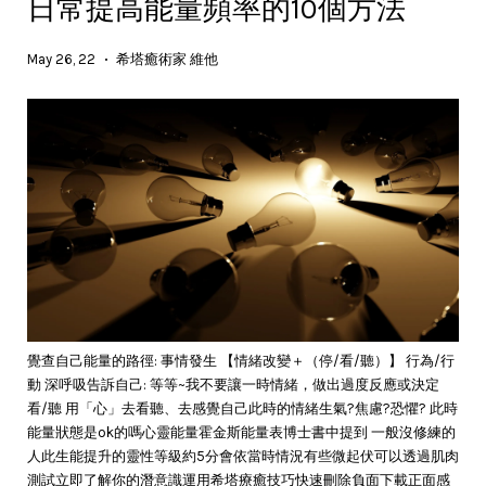
日常提高能量頻率的10個方法
May 26, 22
希塔癒術家 維他
•
覺查自己能量的路徑: 事情發生 【情緒改變＋（停/看/聽）】 行為/行
動 深呼吸告訴自己: 等等~我不要讓一時情緒，做出過度反應或決定
看/聽 用「心」去看聽、去感覺自己此時的情緒生氣?焦慮?恐懼? 此時
能量狀態是ok的嗎心靈能量霍金斯能量表博士書中提到 一般沒修練的
人此生能提升的靈性等級約5分會依當時情況有些微起伏可以透過肌肉
測試立即了解你的潛意識運用希塔療癒技巧快速刪除負面下載正面感