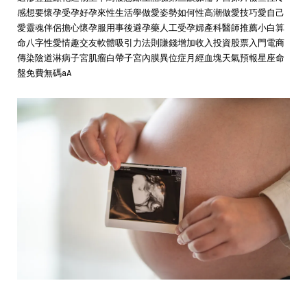
感想要懷孕受孕好孕來性生活學做愛姿勢如何性高潮做愛技巧愛自己
愛靈魂伴侶擔心懷孕服用事後避孕藥人工受孕婦產科醫師推薦小白算
命八字性愛情趣交友軟體吸引力法則賺錢增加收入投資股票入門電商
傳染陰道淋病子宮肌瘤白帶子宮內膜異位症月經血塊天氣預報星座命
盤免費無碼aA