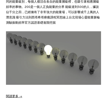
同的能量級別，每個人都活在各自的能量層級裡，也吸引著相應層級
頻率的事物。200是一個人正負能量的分界 能級達到500的人，據說
佔千分之四，已經擁有了非常強大的能量場，可以影響成千上萬的人
潛意識 吸引力法則西塔希塔療癒課程冥想線上台北現場心靈能量脈輪
測驗振動頻率官方認證基礎進階挖掘
閱讀更多 →