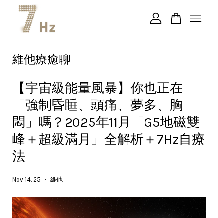
您的購物車目前還是空的。
維他療癒聊
繼續購物
【宇宙級能量風暴】你也正在
「強制昏睡、頭痛、夢多、胸
悶」嗎？2025年11月「G5地磁雙
峰＋超級滿月」全解析＋7Hz自療
法
Nov 14, 25
維他
•