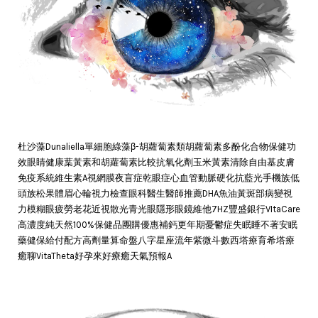
杜沙藻Dunaliella單細胞綠藻β-胡蘿蔔素類胡蘿蔔素多酚化合物保健功
效眼睛健康葉黃素和胡蘿蔔素比較抗氧化劑玉米黃素清除自由基皮膚
免疫系統維生素A視網膜夜盲症乾眼症心血管動脈硬化抗藍光手機族低
頭族松果體眉心輪視力檢查眼科醫生醫師推薦DHA魚油黃斑部病變視
力模糊眼疲勞老花近視散光青光眼隱形眼鏡維他7HZ豐盛銀行VItaCare
高濃度純天然100%保健品團購優惠補鈣更年期憂鬱症失眠睡不著安眠
藥健保給付配方高劑量算命盤八字星座流年紫微斗數西塔療育希塔療
癒聊VitaTheta好孕來好療癒天氣預報A