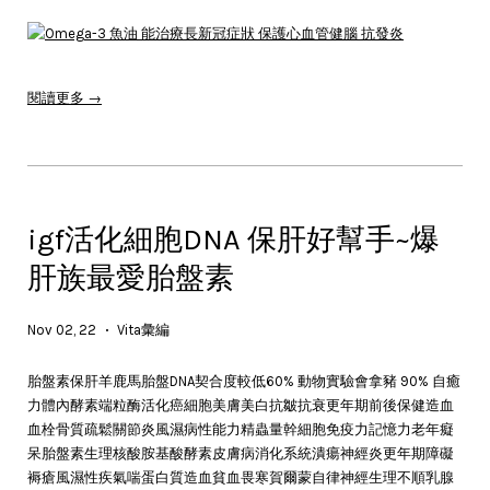
閱讀更多 →
igf活化細胞DNA 保肝好幫手~爆
肝族最愛胎盤素
Nov 02, 22
Vita彙編
•
胎盤素保肝羊鹿馬胎盤DNA契合度較低60% 動物實驗會拿豬 90% 自癒
力體內酵素端粒酶活化癌細胞美膚美白抗皺抗衰更年期前後保健造血
血栓骨質疏鬆關節炎風濕病性能力精蟲量幹細胞免疫力記憶力老年癡
呆胎盤素生理核酸胺基酸酵素皮膚病消化系統潰瘍神經炎更年期障礙
褥瘡風濕性疾氣喘蛋白質造血貧血畏寒賀爾蒙自律神經生理不順乳腺