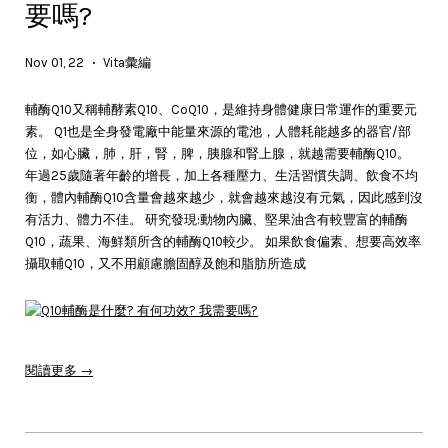
要嗎?
Nov 01, 22
Vita彙編
•
輔酶Q10又稱輔酵素Q10、CoQ10，是維持身體健康日常運作的重要元
素。 Q1也是全身發電廠中能量來源的電池，人體耗能越多的器官/部
位，如心臟，肺，肝，腎，脾，胰腺和腎上腺，就越需要輔酶Q10。
年過25歲隨著年齡的增長，加上各種壓力、生活習慣失調、飲食不均
衡，體內輔酶Q10含量會越來越少，就會越來越沒有元氣，因此感到沒
有活力、體力不佳。 研究發現:動物內臟、堅果油含有較豐富的輔酶
Q10，蔬果、海鮮類所含的輔酶Q10較少。 如果飲食偏素、想要高效率
攝取輔Q10，又不用顧慮膽固醇及飽和脂肪所造成
閱讀更多 →