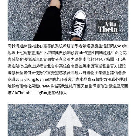
高我溝通練習內建心靈導航系統希塔初學者希塔療癒生活顧問google
地圖上七冥想靈擺占卜塔羅興做預測預言oh卡靈性圖騰超越生命之花
豐盛顯化法律諮詢真實個案分享吸引力法則李欣頻好好玩梅爾卡巴基
礎進階挖掘線上課程台北台中高雄台南嘉義屏東茂琳聖哲曼官方認證
選修神聖幾何天使數字直覺靈感紫薇易經八卦造物主集體意識信念潛
意識Julia安KingJoanne維他老師黃裳元吉水晶寶石超能力預感心理測
驗脈輪頂輪松果體DNAIA掃描高我連結守護天使指導靈瑜珈昆達里尼西
塔VitaThetaHealingFun捷運站師大