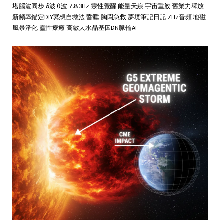
塔腦波同步 δ波 θ波 7.83Hz 靈性覺醒 能量天線 宇宙重啟 舊業力釋放
新頻率錨定DIY冥想自救法 昏睡 胸悶急救 夢境筆記日記 7Hz音頻 地磁
風暴淨化 靈性療癒 高敏人水晶基因DN脈輪AI