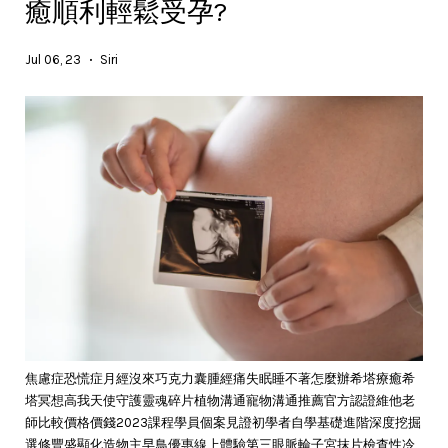
癒順利輕鬆受孕?
Jul 06, 23
Siri
•
焦慮症恐慌症月經沒來巧克力囊腫經痛失眠睡不著怎麼辦希塔療癒希
塔冥想高我天使守護靈魂碎片植物溝通寵物溝通推薦官方認證維他老
師比較價格價錢2023課程學員個案見證初學者自學基礎進階深度挖掘
選修豐盛顯化造物主早鳥優惠線上體驗第三眼脈輪子宮抹片檢查性冷