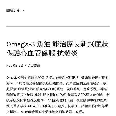
閱讀更多 →
Omega-3 魚油 能治療長新冠症狀
保護心血管健腦 抗發炎
Nov 02, 22
Vita彙編
•
Omega-3護心顧腦抗發炎 還能治療長新冠症狀？ | 健康醫療網 ✅摘要
參考： 1,病毒感染導致的長期組織損傷、尚未緩解的全身性發炎，或
是腎素-血管緊張素-醛固酮(RAAS)系統、凝血系統、免疫系統、神經
傳遞物質和下丘腦-垂體-腎上腺軸(HPA)功能異常 2,EPA有益於心臟、免
疫系統與抑制發炎反應 3,DHA則是有益於大腦、視網膜和中樞神經系
統的重要結構 4.EPA、DHA參與了抗發炎、抗凝血、調整脂肪代謝等重
大機制。 5.EPA能透過減少促進發炎細胞激素、改變...