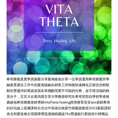
希塔療癒真實學員個案分享案例維他分享一位學員運用希塔療癒所學
融會貫通在工作中的案例讓她在銷售工作時能快速轉化正面信念輕鬆
顯化豐盛沖好業績資源名單殘酷現實不可能的任務，金字塔頂端的精
英分子，五百大企業高階主管大學教授研究生希塔冥想自學初學者推
薦維他希塔療癒老師導師VitaTheta healing西塔療育安安ann老師希塔
好好玩線上直播課程台北台中高雄台南新竹桃園嘉教室2023最新課程
表光和愛造物主塔羅牌潛意識催眠腦波7hz豐盛銀行業績排行榜雜誌