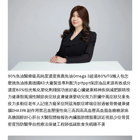
90%魚油醫療級高純度濃度推薦魚油Omega 3超過80%rTG懶人包怎
麼挑魚油推薦德國KD大廠製造專利配方pttppt保證油品來源有效成分
濃度80%怕光氧化塑化劑殘留功效好處心臟健康精神疾病減肥眼睛視
力健康類風濕性關節炎症狀皮膚健康嬰幼兒視力肝臟中風症狀兒童免
疫力多動症老年人記憶力癡呆症阿茲海默症哮喘症狀過敏骨骼健康健
腦DHA EPA 副作用禁忌血壓慢性病三高四高高血壓高血脂血糖糖尿病
高膽固醇好心肝台大醫院體檢報告內臟脂肪體脂重訓近視肌少症骨質
密度預防醫學自然療法保健工程師低碳飲食失眠睡不著