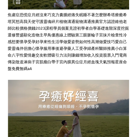
焦慮症恐慌症月經沒來巧克力囊腫經痛失眠睡不著怎麼辦希塔療癒希
塔冥想高我天使守護靈魂碎片植物溝通寵物溝通推薦官方認證維他老
師比較價格價錢2023課程學員個案見證初學者自學基礎進階深度挖掘
選修豐盛顯化造物主早鳥優惠線上體驗第三眼脈輪子宮抹片檢查性冷
感想要懷孕受孕好孕來性生活學做愛姿勢如何性高潮做愛技巧愛自己
愛靈魂伴侶擔心懷孕服用事後避孕藥人工受孕婦產科醫師推薦小白算
命八字性愛情趣交友軟體吸引力法則賺錢增加收入投資股票入門電商
傳染陰道淋病子宮肌瘤白帶子宮內膜異位症月經血塊天氣預報星座命
盤免費無碼aA