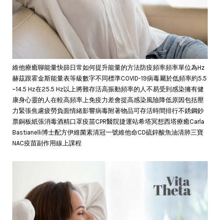
維他療癒聊能量快篩日常如何提升能量的方法防疫頻率頻率單位為Hz
赫茲跟霍金斯能量表等級數字不同標準COVID-19病毒屬於低頻率約5.5
~14.5 Hz在25.5 Hz以上將難存活高振動頻率的人不易受到感染擁有健
康身心靈的人在較高頻率上免疫力差會提高感染風險降低原因包括壓
力緊張焦慮疲勞負面情緒影響病毒附著物品可存活時間排行不銹鋼鈔
票銅板紙張消毒酒精口罩疫苗CPR醫院捷運站希塔冥想西塔療癒Carla
Bastianelli博士配方伊維菌素清冠一號維他命CD硫鋅酸魚油清肺三寶
NAC疫苗副作用線上課程