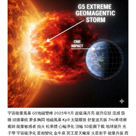
宇宙能量風暴 G5地磁雙峰 2025年11月 超級滿月亮 揚升症狀 流感 昏
睡 頭痛暈眩 夢多胸悶 地磁風暴 Kp9 太陽耀斑 舒曼波共振 7Hz希塔療
癒師 能量敏感者 拙火 松果體 心輪淨化 頂輪 5D藍圖下載 地球揚升 光
子帶 宇宙級淨化 星相變化 金牛座 冥王星天蠍座 火星射手 能量共振 西