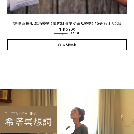
維他 深療版 希塔療癒 (預約制 個案諮詢&療癒) 90分 線上/現場
NT$ 5,200
NT$ 7,770
-33.1%
加入購物車