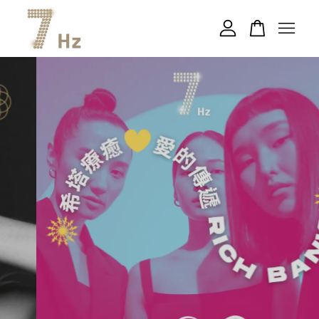
您的購物車目前還是空的。
繼續購物