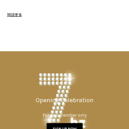
閱讀更多
Opening Celebration
For new member only
SIGN UP NOW