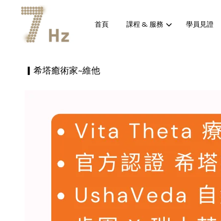
首頁
課程 & 服務
學員見證
▎希塔癒術家~維他