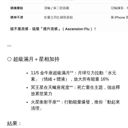
---
🌕 超級滿月＋星相加持
11/5 金牛座超級滿月**：月球引力拉動「水元
素」（情緒＋體液），放大所有能量 16%  
冥王星在天蠍座尾度**：死亡重生主題，強迫釋
放累世業力  
火星衝射手座**：行動能量爆發，推你「動起來
清理」  
結果：