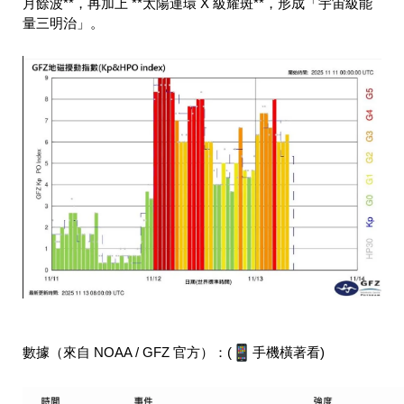
月餘波**，再加上 **太陽連環 X 級耀斑**，形成「宇宙級能
量三明治」。
數據（來自 NOAA / GFZ 官方）：(
手機橫著看)