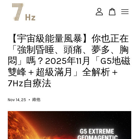
您的購物車目前還是空的。
【宇宙級能量風暴】你也正在
「強制昏睡、頭痛、夢多、胸
繼續購物
悶」嗎？2025年11月「G5地磁
雙峰＋超級滿月」全解析＋
7Hz自療法
•
維他
Nov 14, 25