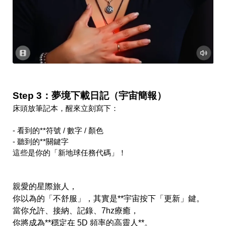
Step 3：夢境下載日記（宇宙簡報）
床頭放筆記本，醒來立刻寫下：  
- 看到的**符號 / 數字 / 顏色 
- 聽到的**關鍵字
這些是你的「新地球任務代碼」！
親愛的星際旅人，  
你以為的「不舒服」，其實是**宇宙按下「更新」鍵。  
當你允許、接納、記錄、7hz療癒，  
你將成為**穩定在 5D 頻率的高靈人**。