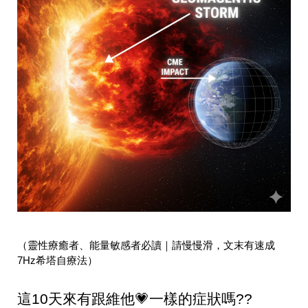
（靈性療癒者、能量敏感者必讀｜請慢慢滑，文末有速成
7Hz希塔自療法）
這10天來有跟維他💗一樣的症狀嗎??