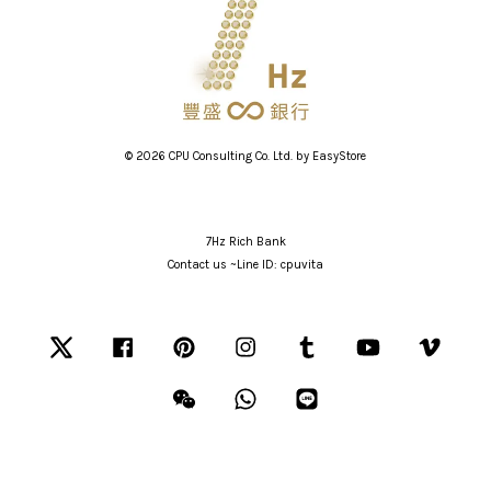
© 2026 CPU Consulting Co. Ltd. by
EasyStore
7Hz Rich Bank
Contact us ~Line ID: cpuvita
Twitter
Facebook
Pinterest
Instagram
Tumblr
YouTube
Vimeo
Wechat
Whatsapp
Line