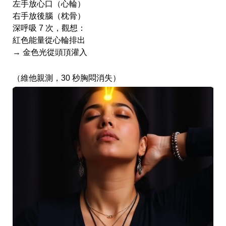
左手放心口（心輪）  
右手放後腦（枕骨）  
深呼吸 7 次，觀想：  
紅色能量從心輪排出 
→ 金色光從頭頂灌入  
（維他親測，30 秒胸悶消失）