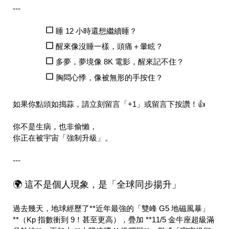
---
睡 12 小時還想繼續睡？  
醒來像沒睡一樣，頭痛＋暈眩？  
多夢，夢境像 8K 電影，醒來記不住？  
胸悶心悸，像被無形的手按住？  
如果你點頭如搗蒜，請立刻留言「+1」或留言下按讚！👍  
你不是生病，也非偷懶，
你正在被宇宙「強制升級」。
---
🌍 這不是個人現象，是「全球同步揚升」
過去幾天，地球經歷了**近年最強的「雙峰 G5 地磁風暴」
**（Kp 指數衝到 9！甚至更高），疊加 **11/5 金牛座超級滿