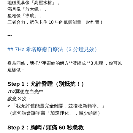
地磁風暴像「高壓水槍」，
滿月像「放大鏡」，
星相像「導航」，
三者合力，把你卡住 10 年的低頻能量一次炸開！
---
## 7Hz 希塔療癒自療法（3 分鐘見效）
身為同修，我把**宇宙給的解方**濃縮成 **3 步驟 ，你可以
這樣做：
Step 1：允許昏睡（別抵抗！）
7hz冥想在白光中
默念 3 次：  
> 「我允許舊能量完全離開，並接收新頻率。」  
（這句話會讓宇宙「加速淨化」，減少頭痛）
Step 2：胸悶 / 頭痛 60 秒急救