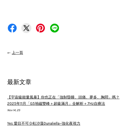
←
上一頁
最新文章
【宇宙級能量風暴】你也正在「強制昏睡、頭痛、夢多、胸悶」嗎？
2025年11月「G5地磁雙峰＋超級滿月」全解析＋7Hz自療法
Nov 14, 25
Yes 愛目不可少杜沙藻Dunaliella~強化夜視力