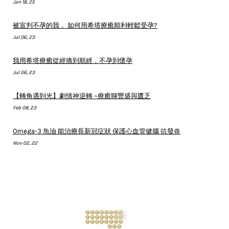
Jan 18, 25
被宣判不孕的我， 如何用希塔療癒順利輕鬆受孕?
Jul 06, 23
我用希塔療癒從經痛到順經，不孕到懷孕
Jul 06, 23
【轉角遇到光】劇情神逆轉 ~療癒聊豐盛與匱乏
Feb 08, 23
Omega-3 魚油 能治療長新冠症狀 保護心血管健腦 抗發炎
Nov 02, 22