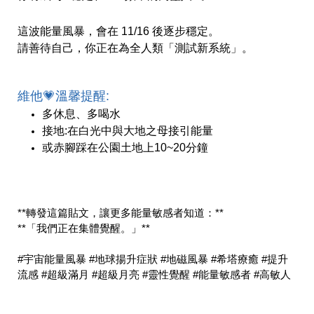
這波能量風暴，會在 11/16 後逐步穩定。 
請善待自己，你正在為全人類「測試新系統」。
維他💗溫馨提醒:
多休息、多喝水
接地:在白光中與大地之母接引能量
或赤腳踩在公園土地上10~20分鐘
**轉發這篇貼文，讓更多能量敏感者知道：**  
**「我們正在集體覺醒。」**
#宇宙能量風暴 #地球揚升症狀 #地磁風暴 #希塔療癒 #提升
流感 #超級滿月 
#超級月亮 
#靈性覺醒 #能量敏感者 #高敏人