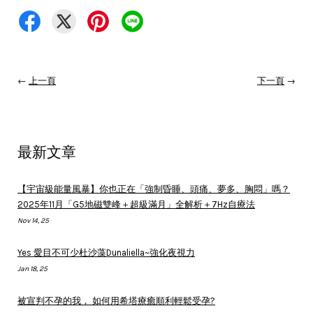
←
上一頁
下一頁
→
最新文章
【宇宙級能量風暴】你也正在「強制昏睡、頭痛、夢多、胸悶」嗎？
2025年11月「G5地磁雙峰＋超級滿月」全解析＋7Hz自療法
Nov 14, 25
Yes 愛目不可少杜沙藻Dunaliella~強化夜視力
Jan 18, 25
被宣判不孕的我， 如何用希塔療癒順利輕鬆受孕?