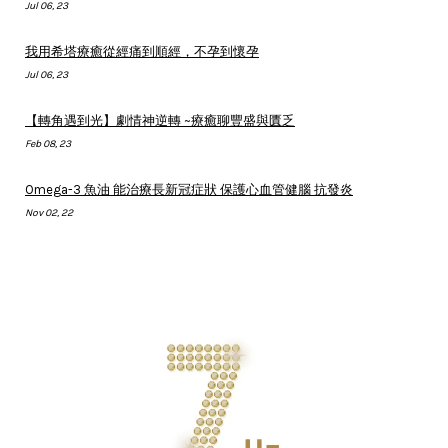
Jul 06, 23
我用希塔療癒從經痛到順經，不孕到懷孕
Jul 06, 23
【轉角遇到光】劇情神逆轉 ~療癒聊豐盛與匱乏
Feb 08, 23
Omega-3 魚油 能治療長新冠症狀 保護心血管健腦 抗發炎
Nov 02, 22