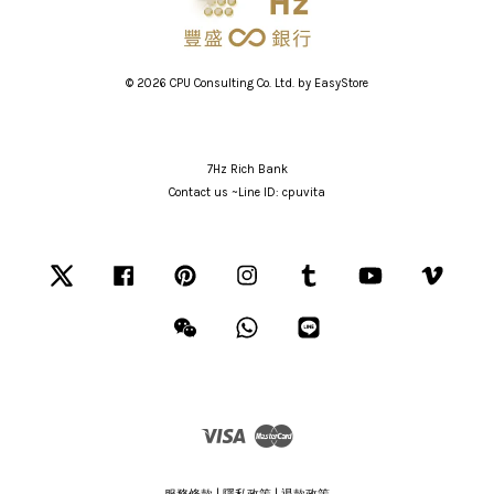
© 2026 CPU Consulting Co. Ltd. by
EasyStore
7Hz Rich Bank
Contact us ~Line ID: cpuvita
Twitter
Facebook
Pinterest
Instagram
Tumblr
YouTube
Vimeo
Wechat
Whatsapp
Line
Visa
Master