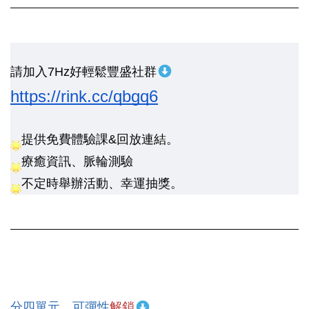
請加入7Hz好輕鬆豐盛社群
https://rink.cc/qbgq6
提供免費體驗課&回放連結。
療癒資訊、脈輪測驗
不定時舉辦活動、幸運抽獎。
分四單元，可彈性
解鎖