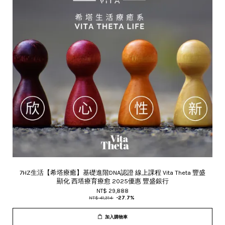
7HZ生活【希塔療癒】基礎進階DNA認證 線上課程 Vita Theta 豐盛
顯化 西塔療育療愈 2025優惠 豐盛銀行
NT$ 29,888
NT$ 41,314
-27.7%
加入購物車