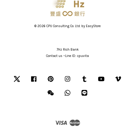
© 2026 CPU Consulting Co. Ltd. by
EasyStore
7Hz Rich Bank
Contact us ~Line ID: cpuvita
Twitter
Facebook
Pinterest
Instagram
Tumblr
YouTube
Vimeo
Wechat
Whatsapp
Line
Visa
Master