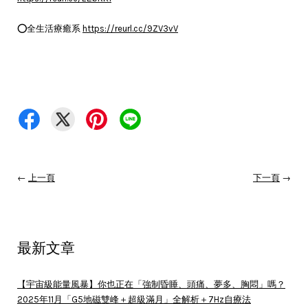
⭕️全生活療癒系
https://reurl.cc/9ZV3vV
←
上一頁
下一頁
→
最新文章
【宇宙級能量風暴】你也正在「強制昏睡、頭痛、夢多、胸悶」嗎？
2025年11月「G5地磁雙峰＋超級滿月」全解析＋7Hz自療法