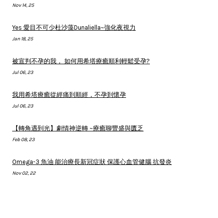
Nov 14, 25
Yes 愛目不可少杜沙藻Dunaliella~強化夜視力
Jan 18, 25
被宣判不孕的我， 如何用希塔療癒順利輕鬆受孕?
Jul 06, 23
我用希塔療癒從經痛到順經，不孕到懷孕
Jul 06, 23
【轉角遇到光】劇情神逆轉 ~療癒聊豐盛與匱乏
Feb 08, 23
Omega-3 魚油 能治療長新冠症狀 保護心血管健腦 抗發炎
Nov 02, 22