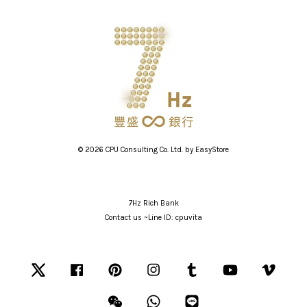
© 2026 CPU Consulting Co. Ltd. by
EasyStore
7Hz Rich Bank
Contact us ~Line ID: cpuvita
Twitter
Facebook
Pinterest
Instagram
Tumblr
YouTube
Vimeo
Wechat
Whatsapp
Line