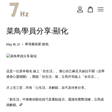
您的購物車目前還是空的。
菜鳥學員分享:顯化
繼續購物
•
希塔癒術家 維他
May 16, 21
這是一位原本報名 線上「欣生活」、擔心自己麻瓜天線拉不開（沒學
過身心靈相關），開箱「欣生活」後，立馬升等線上「全生活」。
才上完三堂，尚有「心生活」未解鎖，迫不及待來分享。
「新生活」中會教你顯化技巧及重點提示。還讓你實際演練，立馬成
就解鎖。🌈