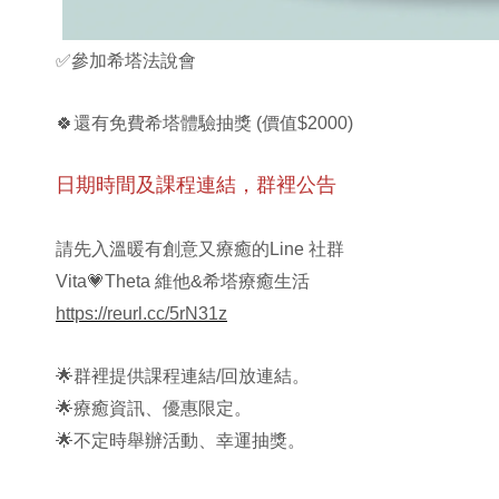
✅
參加希塔法說會
🍀
還有免費希塔體驗抽獎 (價值$2000)
日期時間及課程連結，群裡公告
請先入溫暖有創意又療癒的Line 社群
Vita
💗
Theta 維他&希塔療癒生活
https://reurl.cc/5rN31z
🌟
群裡提供課程連結/回放連結。
🌟
療癒資訊、優惠限定。
🌟
不定時舉辦活動、幸運抽獎。