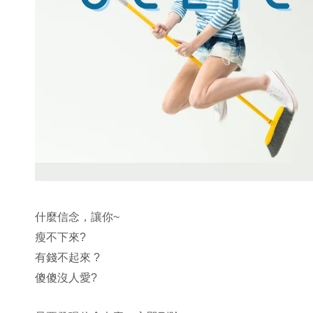
什麼信念，讓你~
瘦不下來?
有錢不起來 ?
傻傻沒人愛?