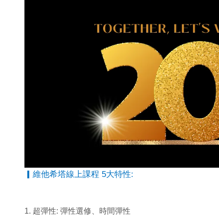
▎維他希塔線上課程 5大特性:
1. 超彈性: 彈性選修、時間彈性