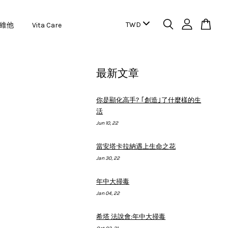
維他
Vita Care
最新文章
你是顯化高手? ｢創造｣了什麼樣的生
活
Jun 10, 22
當安塔卡拉納遇上生命之花
Jan 30, 22
年中大掃毒
Jan 04, 22
希塔 法說會:年中大掃毒