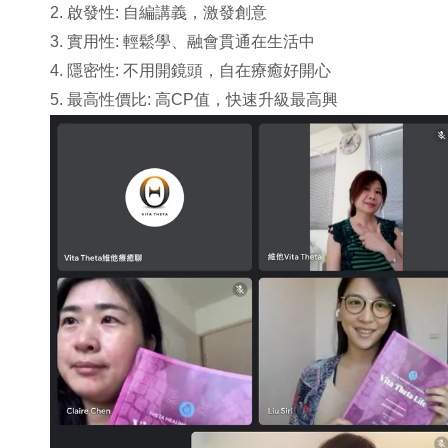
2. 啟發性: 自編講義，激發創意
3. 實用性: 輕鬆學、融會貫通在生活中
4. 隱密性: 不用開鏡頭，自在療癒好開心
5. 最高性價比: 高CP值，快速升級最高興