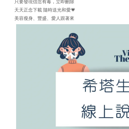
只要發現信念有毒，立即刪除
天天正念下載 隨時送光和愛
💗
美容瘦身、豐盛、愛人跟著來