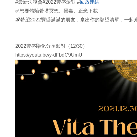
#最新法說會#2022豐盛派對 #
回放連結
✅
想要體驗希塔冥想、掃毒、正念下載
🌈
希望2022豐盛滿滿的朋友，拿出你的願望清單，一起
2022豐盛顯化分享派對（12/30）
https://youtu.be/y-dFbdC9UmU