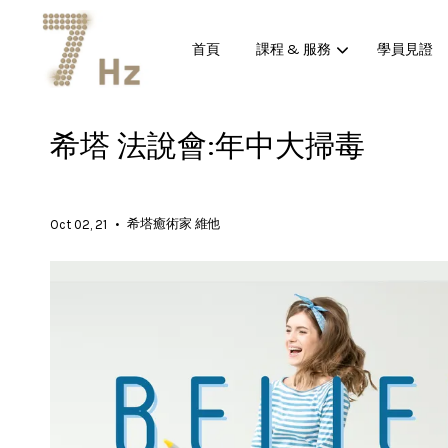
首頁
課程 & 服務
學員見證
希塔 法說會:年中大掃毒
•
希塔癒術家 維他
Oct 02, 21