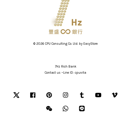
© 2026 CPU Consulting Co. Ltd. by
EasyStore
7Hz Rich Bank
Contact us ~Line ID: cpuvita
Twitter
Facebook
Pinterest
Instagram
Tumblr
YouTube
Vimeo
Wechat
Whatsapp
Line