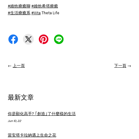
#維他療癒聊
#維他希塔療癒
#生活療癒系
#Vita
Theta Life
←
上一頁
下一頁
→
最新文章
你是顯化高手? ｢創造｣了什麼樣的生活
Jun 10, 22
當安塔卡拉納遇上生命之花