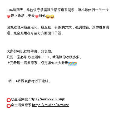
1314這兩天，維他信守承諾讓生活療癒系開學，讓小夥伴們一生一世
愛上希塔，更愛
維他
因為維他用最生活化、最互動、有趣的方式，強調體驗、讓你融會貫
通，完全應用在今後方方面面日子裡。
大家都可以輕鬆學會、無負擔。
只要一堂必修 欣生活$3500，就能讓你收獲多多。
上完希塔生活療癒系，必定讓你大大升級
3月、4月課表參考以下連結。
欣生活療癒
https://reurl.cc/E2G6jK
全生活療癒系
https://reurl.cc/9ZV3vV