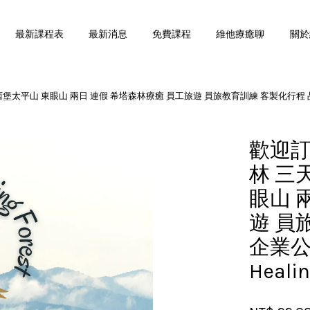
最新課程表
最新消息
免費課程
維他療癒聊
關於
平山 東眼山 兩日 連假 希塔森林療癒 員工旅遊 員旅教育訓練 客製化行程 品牌活動
您的購物車目前還是空的。
歡迎訂
繼續購物
林 三
眼山 
遊 員
企業公
Heali