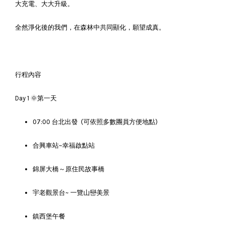
大充電、大大升級。
全然淨化後的我們，在森林中共同顯化，願望成真。
行程內容
Day 1 🌞第一天
07:00 台北出發 (可依照多數團員方便地點)
合興車站~幸福啟點站
錦屏大橋～原住民故事橋
宇老觀景台~ 一覽山巒美景
鎮西堡午餐