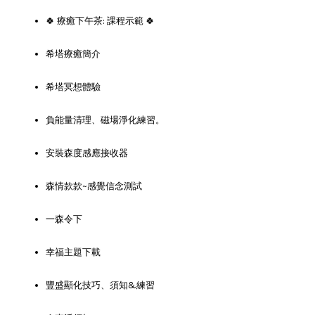
🍀 療癒下午茶: 課程示範 🍀
希塔療癒簡介
希塔冥想體驗
負能量清理、磁場淨化練習。
安裝森度感應接收器
森情款款~感覺信念測試
一森令下
幸福主題下載
豐盛顯化技巧、須知&練習