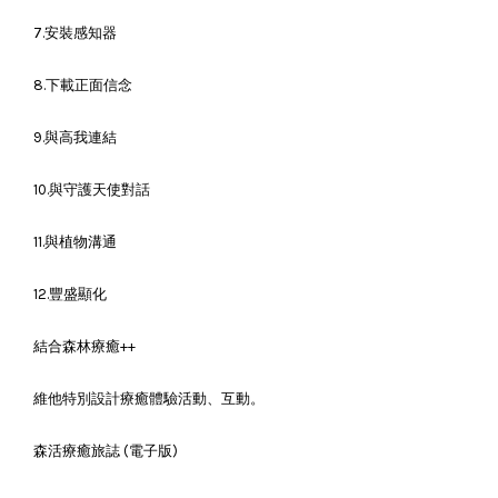
7.安裝感知器
8.下載正面信念
9.與高我連結
10.與守護天使對話
11.與植物溝通
12.豐盛顯化
結合森林療癒++
維他特別設計療癒體驗活動、互動。
森活療癒旅誌 (電子版)