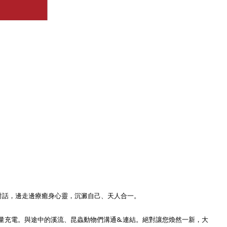
對話，邊走邊療癒身心靈，沉澱自己、天人合一。
、能量充電。與途中的溪流、昆蟲動物們溝通&連結。絕對讓您煥然一新，大