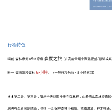
行程特色
森度之旅
獨創 森林療癒+希塔療癒
(在高能量場中顯化豐盛/願望成真
8小時
唯一 森情沉浸森林
。 (一般行程匆匆 4.5 小時來回)
🌲🌲第二天、第三天，讓您全天悠閒漫步在森林裡，由希塔&森林療
您將有全新深刻體驗，包括: 一起探尋森林小精靈。植物溝通、神木聊遇。