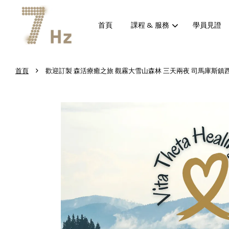
首頁
課程 & 服務
學員見證
›
首頁
歡迎訂製 森活療癒之旅 觀霧大雪山森林 三天兩夜 司馬庫斯鎮西堡太