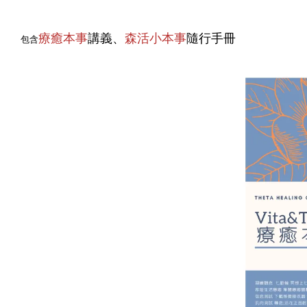
療癒本事
講義、
森活小本事
隨行手冊
包含