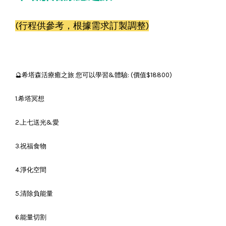
(行程供參考，根據需求訂製調整)
🔮希塔森活療癒之旅 您可以學習&體驗: (價值$18800)
1.希塔冥想
2.上七送光&愛
3.祝福食物
4.淨化空間
5.清除負能量
6.能量切割