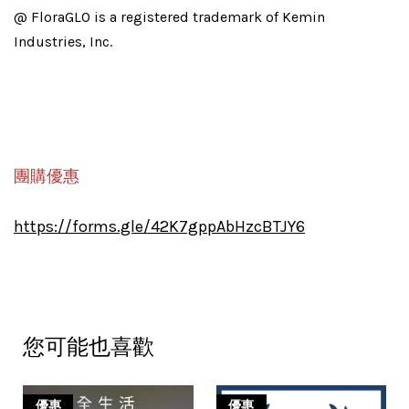
@ FloraGLO is a registered trademark of Kemin
Industries, Inc.
團購優惠
https://forms.gle/42K7gppAbHzcBTJY6
您可能也喜歡
優惠
優惠