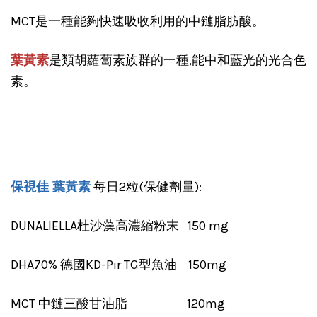
MCT是一種能夠快速吸收利用的中鏈脂肪酸。
葉黃素
是類胡蘿蔔素族群的一種,能中和藍光的光合色
素。
保視佳 葉黃素
每日2粒(保健劑量):
DUNALIELLA杜沙藻高濃縮粉末 150 mg
DHA70% 德國KD-Pir TG型魚油 150mg
MCT 中鏈三酸甘油脂 120mg