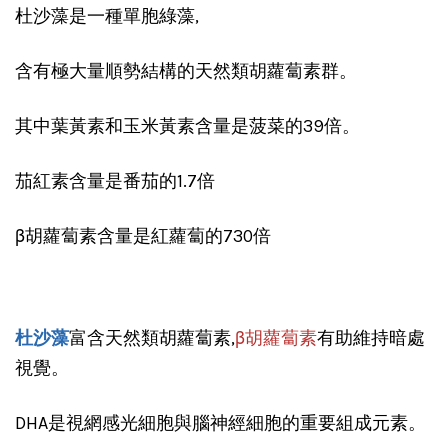
杜沙藻是一種單胞綠藻,
含有極大量順勢結構的天然類胡蘿蔔素群。
其中葉黃素和玉米黃素含量是菠菜的39倍。
茄紅素含量是番茄的1.7倍
β胡蘿蔔素含量是紅蘿蔔的730倍
杜沙藻
富含天然類胡蘿蔔素,
β胡蘿蔔素
有助維持暗處
視覺。
DHA是視網感光細胞與腦神經細胞的重要組成元素。