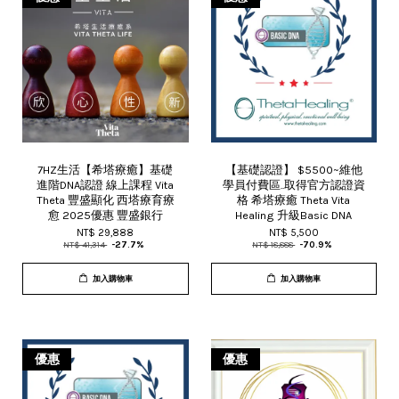
7HZ生活【希塔療癒】基礎
【基礎認證】 $5500~維他
進階DNA認證 線上課程 Vita
學員付費區..取得官方認證資
Theta 豐盛顯化 西塔療育療
格 希塔療癒 Theta Vita
愈 2025優惠 豐盛銀行
Healing 升級Basic DNA
NT$ 29,888
NT$ 5,500
NT$ 41,314
-27.7%
NT$ 18,888
-70.9%
加入購物車
加入購物車
優惠
優惠