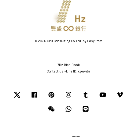
© 2026 CPU Consulting Co. Ltd. by
EasyStore
7Hz Rich Bank
Contact us ~Line ID: cpuvita
Twitter
Facebook
Pinterest
Instagram
Tumblr
YouTube
Vimeo
Wechat
Whatsapp
Line