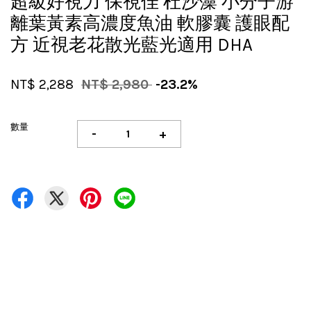
超級好視力 保視佳 杜沙藻 小分子游
離葉黃素高濃度魚油 軟膠囊 護眼配
方 近視老花散光藍光適用 DHA
NT$ 2,288
NT$ 2,980
-23.2%
數量
-
+