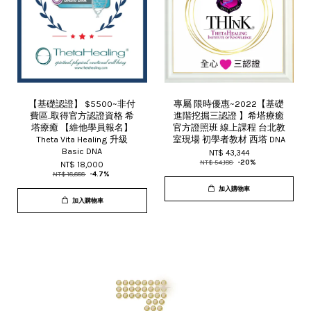
【基礎認證】 $5500~非付
專屬 限時優惠~2022【基礎
費區..取得官方認證資格 希
進階挖掘三認證 】希塔療癒
塔療癒 【維他學員報名】
官方證照班 線上課程 台北教
Theta Vita Healing 升級
室現場 初學者教材 西塔 DNA
Basic DNA
NT$ 43,344
NT$ 54,188
-20%
NT$ 18,000
NT$ 18,888
-4.7%
加入購物車
加入購物車