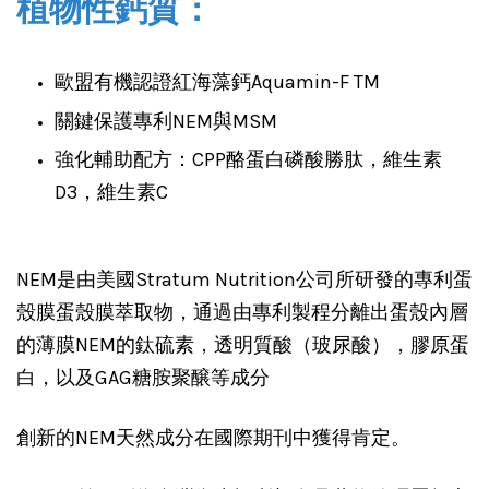
植物性鈣質：
歐盟有機認證紅海藻鈣Aquamin-F TM
關鍵保護專利NEM與MSM
強化輔助配方：CPP酪蛋白磷酸勝肽，維生素
D3，維生素C
NEM是由美國Stratum Nutrition公司所研發的專利蛋
殼膜蛋殼膜萃取物，通過由專利製程分離出蛋殼內層
的薄膜NEM的鈦硫素，透明質酸（玻尿酸），膠原蛋
白，以及GAG糖胺聚醸等成分
創新的NEM天然成分在國際期刊中獲得肯定。