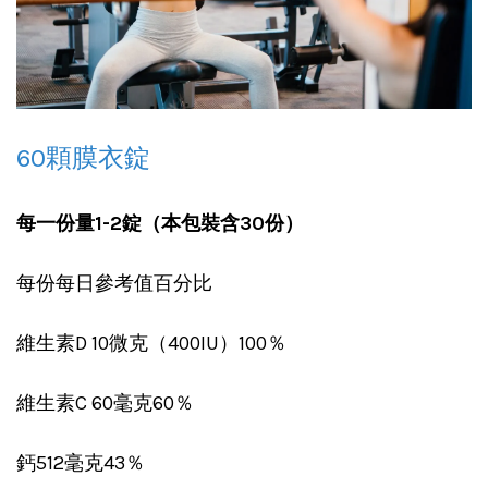
60顆膜衣錠
每一份量1-2錠（本包裝含30份）
每份每日參考值百分比
維生素D 10微克（400IU）100％
維生素C 60毫克60％
鈣512毫克43％