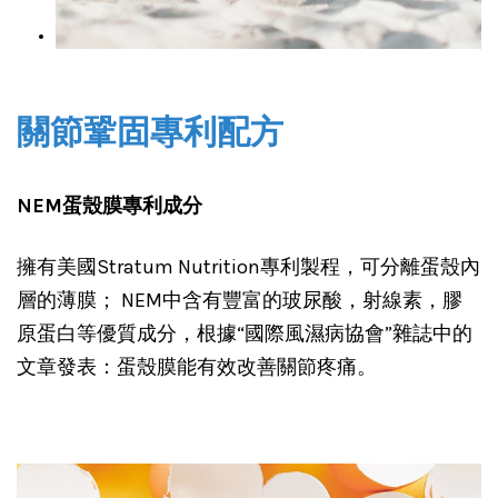
關節鞏固專利配方
NEM蛋殼膜專利成分 
擁有美國Stratum Nutrition專利製程，可分離蛋殼內
層的薄膜； NEM中含有豐富的玻尿酸，射線素，膠
原蛋白等優質成分，根據“國際風濕病協會”雜誌中的
文章發表：蛋殼膜能有效改善關節疼痛。 