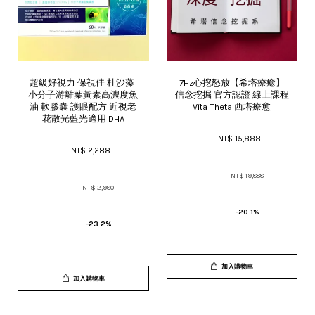
超級好視力 保視佳 杜沙藻 
7Hz心挖怒放【希塔療癒】
小分子游離葉黃素高濃度魚
信念挖掘 官方認證 線上課程 
油 軟膠囊 護眼配方 近視老
Vita Theta 西塔療愈
花散光藍光適用 DHA
NT$ 15,888 
NT$ 2,288 
NT$ 19,888 
NT$ 2,980 
-20.1%
-23.2%
加入購物車
加入購物車