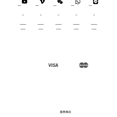
YouTube
Vimeo
Wechat
Whatsapp
Line
Visa
Master
服務條款