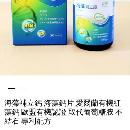
海藻補立鈣 海藻鈣片 愛爾蘭有機紅
藻鈣 歐盟有機認證 取代葡萄糖胺 不
結石 專利配方