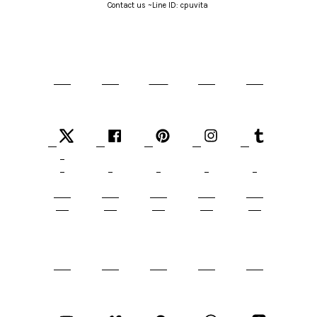
Contact us ~Line ID: cpuvita 
Twitter
Facebook
Pinterest
Instagram
Tumblr