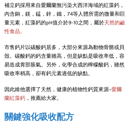
補立鈣採用來自愛爾蘭無污染大西洋海域的紅藻鈣，
內含銅，鎂，錳，鋅，鐵，74等人體所需的微量和巨
量元素，紅藻鈣的pH值介於9-10之間，屬於
天然的鹼
性食品。
市售鈣片以碳酸鈣居多，大部分來源為動物骨骼或貝
殼。碳酸鈣的鈣含量雖高，但是缺點是吸收率低，容
易造成胃部脹氣。另外，化學合成的檸檬酸鈣，雖然
吸收率稍高，卻有鈣元素過低的缺點。
因此維他選擇了天然，健康的植物性鈣質來源~
愛爾
蘭紅藻鈣
，推薦給大家。
關鍵強化吸收配方