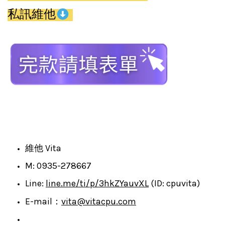
私訊維他
維他 Vita
M: 0935-278667
Line:
line.me/ti/p/3hkZYauvXL
(ID: cpuvita)
E-mail：
vita@vitacpu.com