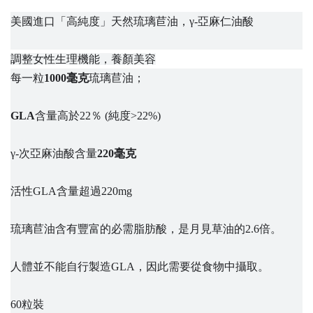
美國進口「高純度」天然琉璃苣油，γ-亞麻仁油酸
調整女性生理機能，養顏美容
每一粒
1000毫克
琉璃苣油；
GLA
含量高於22％ (純度>22%)
γ-次亞麻油酸含量
220毫克
活性GLA含量超過220mg
琉璃苣油含有豐富的必需脂肪酸，是月見草油的2.6倍。
人體並不能自行製造GLA，因此需要從食物中攝取。
60粒裝