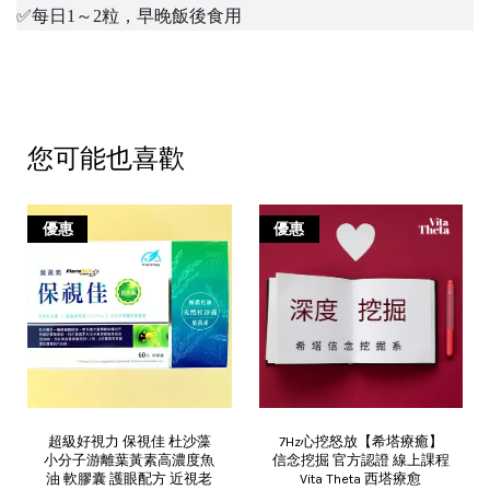
✅
每日1～2粒，早晚飯後食用
您可能也喜歡
優惠
優惠
超級好視力 保視佳 杜沙藻
7Hz心挖怒放【希塔療癒】
小分子游離葉黃素高濃度魚
信念挖掘 官方認證 線上課程
油 軟膠囊 護眼配方 近視老
Vita Theta 西塔療愈