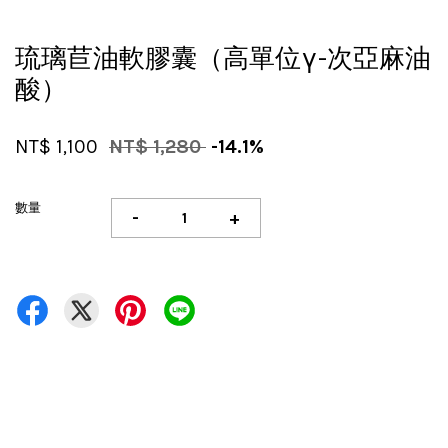
琉璃苣油軟膠囊（高單位γ-次亞麻油
酸）
NT$ 1,100
NT$ 1,280
-14.1%
數量
-
+