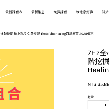
最新課程表
最新消息
免費課程
維他療癒聊
關於
掘 線上課程 免費複習 Theta Vita Healing西塔療育 2025優惠
您的購物車目前還是空的。
7Hz
繼續購物
階挖掘 
Heal
NT$ 35,8
數量
-