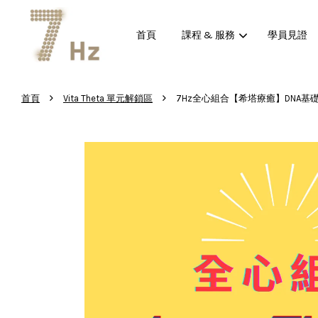
首頁
課程 & 服務
學員見證
›
›
首頁
Vita Theta 單元解鎖區
7Hz全心組合【希塔療癒】DNA基礎進階挖