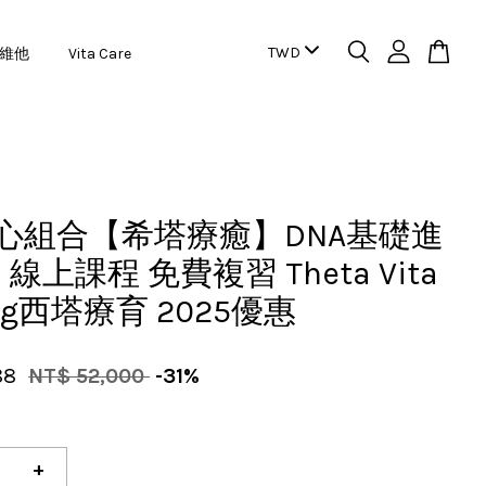
維他
Vita Care
全心組合【希塔療癒】DNA基礎進
線上課程 免費複習 Theta Vita
ing西塔療育 2025優惠
88
NT$ 52,000
-31%
+