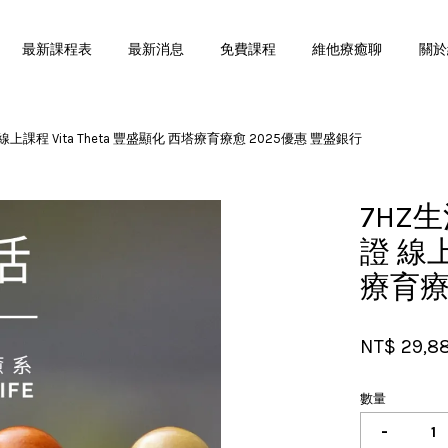
最新課程表
最新消息
免費課程
維他療癒聊
關於
課程 Vita Theta 豐盛顯化 西塔療育療愈 2025優惠 豐盛銀行
您的購物車目前還是空的。
7HZ
繼續購物
證 線上
療育療
NT$ 29,8
數量
-