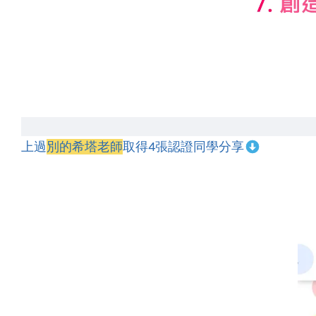
上過
別的希塔老師
取得4張認證同學分享