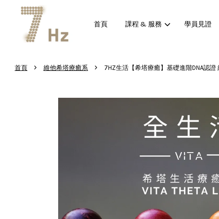
首頁
課程 & 服務
學員見證
›
›
首頁
維他希塔療癒系
7HZ生活【希塔療癒】基礎進階DNA認證 線上