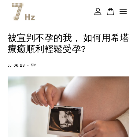
您的購物車目前還是空的。
被宣判不孕的我， 如何用希塔
療癒順利輕鬆受孕?
繼續購物
•
Siri
Jul 06, 23