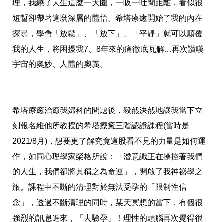
理，我繞了人生這麼一大圈，一吸一吐間距離，看似很
短暫卻帶著這麼深層的體悟。希塔療癒開始了我的內在
探尋，學會「放鬆」、「放下」、「平靜」就可以顛覆
我的人生，將困擾我7、8年來的痛徹底瓦解…再次讚嘆
宇宙的奧妙、人體的奧義。
希塔療癒治癒我婦科的問題後，毅然決然地讓我當下立
刻報名維他所教授的希塔療癒三階認證課程(當時是
2021/8月)，想要更了解究竟這股看不見的力量是如何運
作，如同心理學家榮格所說：「潛意識正在操控著我們
的人生，我們卻將其稱之為命運」，開啟了我神祕學之
旅。課程中不斷的清理對於無法受孕的「限制性信
念」，透過不斷清理的同時，某天冥想的當下，有個很
強烈的訊息進來，「去驗孕」！理性的頭腦再次覺得很