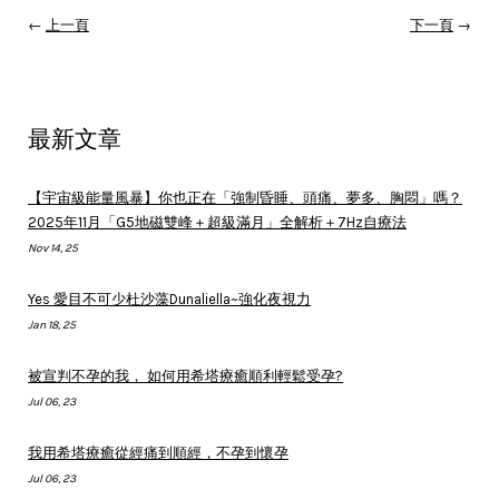
←
上一頁
下一頁
→
最新文章
【宇宙級能量風暴】你也正在「強制昏睡、頭痛、夢多、胸悶」嗎？
2025年11月「G5地磁雙峰＋超級滿月」全解析＋7Hz自療法
Nov 14, 25
Yes 愛目不可少杜沙藻Dunaliella~強化夜視力
Jan 18, 25
被宣判不孕的我， 如何用希塔療癒順利輕鬆受孕?
Jul 06, 23
我用希塔療癒從經痛到順經，不孕到懷孕
Jul 06, 23