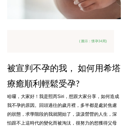
  ( 
圖示：懷孕34周)
被宣判不孕的我， 如何用希塔
療癒順利輕鬆受孕?
哈囉，大家好！我是熙芮Siri，想跟大家分享，如何造成
我不孕的原因。回頭過往的歲月裡，多半都是處於焦慮
的狀態，求學階段的我就開始了，汲汲營營的人生，深
怕跟不上這時代的變化而被淘汰，很努力的想獲得父母